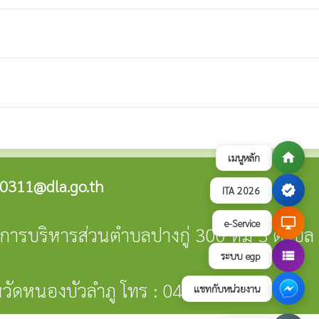
home
เมนูหลัก
0311@dla.go.th
verified
ITA 2026
desktop_windows
e-Service
งค์การบริหารส่วนตำบลปางกู่ 300 หมู่ 3 ตำบล
view_list
ระบบ egp
หวัดหนองบัวลำภู โทร : 042-006202
แชทกับหน่วยงาน