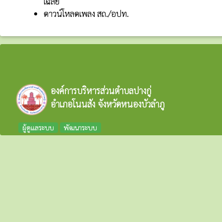
เฉลี่ย
ดาวน์โหลดเพลง สถ./อปท.
องค์การบริหารส่วนตำบลปางกู่
อำเภอโนนสัง จังหวัดหนองบัวลำภู
ผู้ดูแลระบบ
พัฒนาระบบ