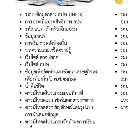
ระบบข้อมูลกลาง อปท. (INFO)
ระบ
การประเมินประสิทธิภาพ อปท.
อป
รหัส อปท. สำหรับ ฝึกอบรม
ระ
ข้อมูล อปท.
ระบ
การเงินการคลังท้องถิ่น
ระบ
บทความและเกร็ดความรู้
ระบ
เว็บไซต์ สถจ./สถอ.
ระบ
เว็บไซต์ อปท.
ระบ
ข้อมูลเพื่อจัดทำแผนพัฒนาเศรษฐกิจพอ
ระบ
เพียงท้องถิ่น ปี พ.ศ. ๒๕๖๑
สมา
น้ำคือชีวิต
ระบ
ดาวน์โหลดโปรแกรมแผนที่ภาษี
ระบ
ดาวน์โหลดแบบฟอร์มเอกสารราชการ
แห่
ดาวน์โหลดตรา สัญลักษณ์และรูปแบบ
ฝาก
การนำเสนอข้อมูล
ดาวน์โหลดโปรแกรมจัดทำผลการเรียน