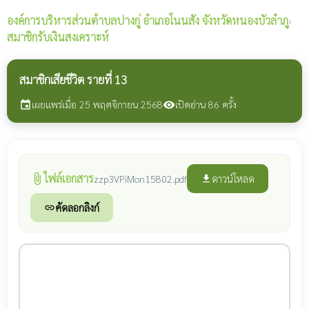
องค์การบริหารส่วนตำบลปางกู่
อำเภอโนนสัง จังหวัดหนองบัวลำภู
›
สมาชิกรับเงินสงเคราะห์
สมาชิกเสียชีวิต รายที่ 13
เผยแพร่เมื่อ 25 พฤศจิกายน 2568
เปิดอ่าน 86 ครั้ง
event
visibility
ไฟล์เอกสาร
attach_file
ดาวน์โหลด
zzp3VPiMon15802.pdf
file_download
คัดลอกลิงก์
link